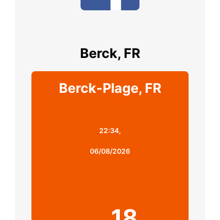
Berck, FR
Berck-Plage, FR
22:34,
06/08/2026
18